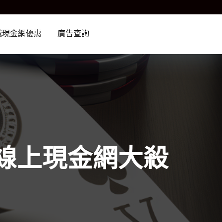
城現金網優惠
廣告查詢
何在線上現金網大殺