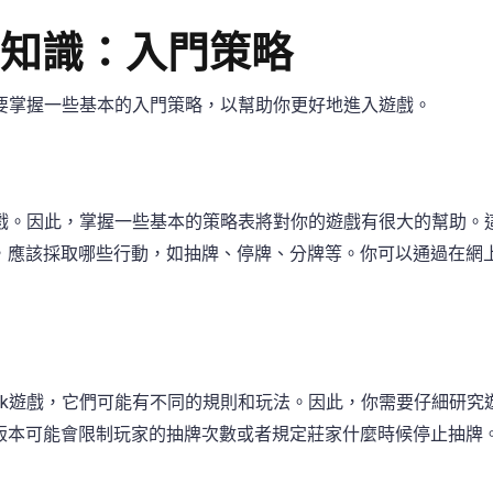
 新手知識：入門策略
麼你需要掌握一些基本的入門策略，以幫助你更好地進入遊戲。
理的遊戲。因此，掌握一些基本的策略表將對你的遊戲有很大的幫助。
，應該採取哪些行動，如抽牌、停牌、分牌等。你可以通過在網上
jack遊戲，它們可能有不同的規則和玩法。因此，你需要仔細研究
版本可能會限制玩家的抽牌次數或者規定莊家什麼時候停止抽牌