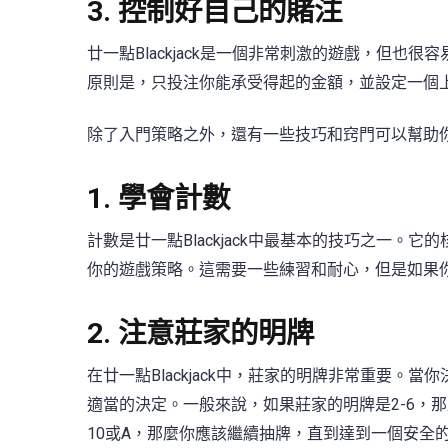
3. 控制好自己的賭注
廿一點Blackjack是一個非常刺激的遊戲，但
原則是，只投注你能承受得起的金額，並設定一個
除了入門策略之外，還有一些技巧和窍門可以幫助你在廿
1. 學會計數
計數是廿一點Blackjack中最基本的技巧之一
你的遊戲策略。這需要一些練習和耐心，但是如果
2. 注意莊家的明牌
在廿一點Blackjack中，莊家的明牌非常重要
適當的決定。一般來說，如果莊家的明牌是2-6，
10或A，那麼你應該繼續抽牌，直到達到一個安全