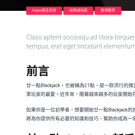
Poker撲克資訊
娛樂城快訊
賭博教學
Class aptent sociosqu ad litora torque
tempus, erat eget tincidunt elementum
前言
廿一點Blackjack，也被稱為21點，是一款
業玩家的最愛。近年來，隨著越來越多的玩家開始
如果你是一位初學者，想要開始廿一點Blackja
將為你提供所有必要的知識和技巧，幫助你成為一名廿一