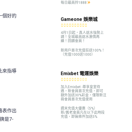
每日最高拎1888
一個好的
Gameone 娛樂城
4月1日起，真人返水強勢上
調！全城最高返水激情再
續！回饋會員！
新用戶首次充值狂送100%！
（充值1000送1000）
此來指導
Emixbet 電運娛樂
加入Emixbet -尊享皇室待
遇，新會員首次充值，即可
額外加送30%彩金，僅限新注
冊會員首次充值使用
週末充值大優惠（5%）
略表作出
新/舊老會員凡在以下此時段
充值，即無條件加送5%
牌是7-