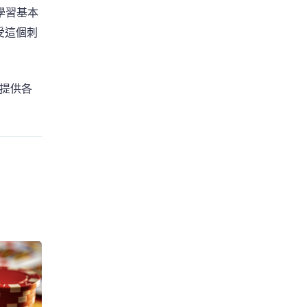
學習基本
受這個刺
om提供各