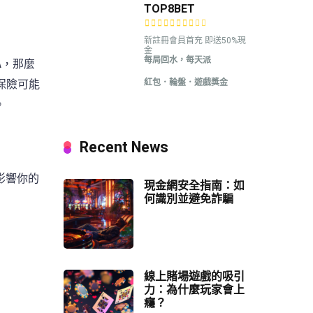
TOP8BET
新註冊會員首充 即送50%現
金
每局回水，每天派
A，那麼
紅包．輪盤．遊戲獎金
保險可能
。
Recent News
影響你的
現金網安全指南：如
何識別並避免詐騙
線上賭場遊戲的吸引
力：為什麼玩家會上
癮？