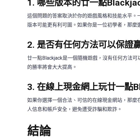
1. 哪些版本的廿一點Blackj
這個問題的答案取決於你的遊戲風格和技能水平。
版本可能更有利可圖。如果你是一位初學者，那麼
2. 是否有任何方法可以保證贏得
廿一點Blackjack是一個隨機遊戲，沒有任何
的勝率將會大大提高。
3. 在線上現金網上玩廿一點Bl
如果你選擇一個合法、可信的在線現金網站，那麼在線
人信息和帳戶安全，避免遭受詐騙和欺詐。
結論