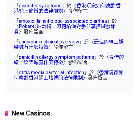
「
sinusitis symptoms
」於〈
香港玩家如何應對香
港網上賭博的法律限制
〉發佈留言
「
amoxicillin antibiotic-associated diarrhea
」於
〈
Poker心理戰術：如何讀懂對手並掌控遊戲節
奏
〉發佈留言
「
pneumonia clinical overview
」於〈
最佳的線上娛
樂城有什麼特徵
〉發佈留言
「
penicillin allergy symptom patterns
」於〈
最佳的
線上娛樂城有什麼特徵
〉發佈留言
「
otitis media bacterial infection
」於〈
香港玩家如
何應對香港網上賭博的法律限制
〉發佈留言
New Casinos