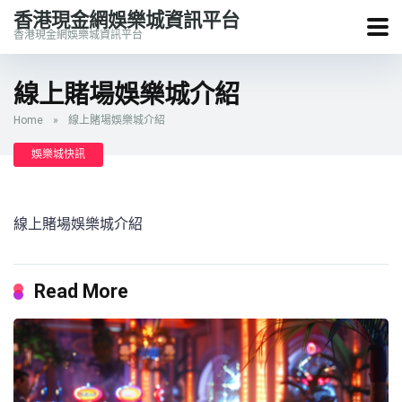
香港現金網娛樂城資訊平台
香港現金網娛樂城資訊平台
線上賭場娛樂城介紹
Home
»
線上賭場娛樂城介紹
娛樂城快訊
線上賭場娛樂城介紹
Read More