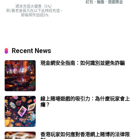
紅包．輪盤．遊戲獎金
週末充值大優惠（5%）
新/舊老會員凡在以下此時段充值，
即無條件加送5%
Recent News
現金網安全指南：如何識別並避免詐騙
線上賭場遊戲的吸引力：為什麼玩家會上
癮？
香港玩家如何應對香港網上賭博的法律限