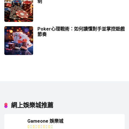
制
Poker心理戰術：如何讀懂對手並掌控遊戲
節奏
網上娛樂城推薦
Gameone 娛樂城