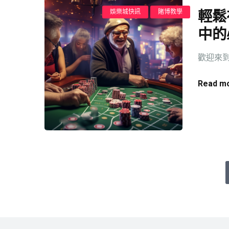
娛樂城快訊
賭博教學
輕鬆
中的
歡迎來到
Read mo