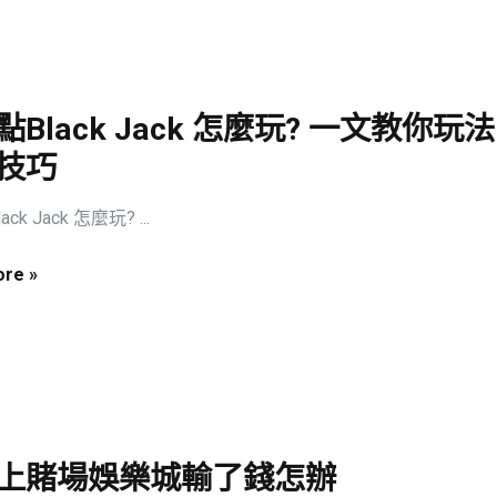
點Black Jack 怎麼玩? 一文教你玩
技巧
ck Jack 怎麼玩? ...
re »
上賭場娛樂城輸了錢怎辦