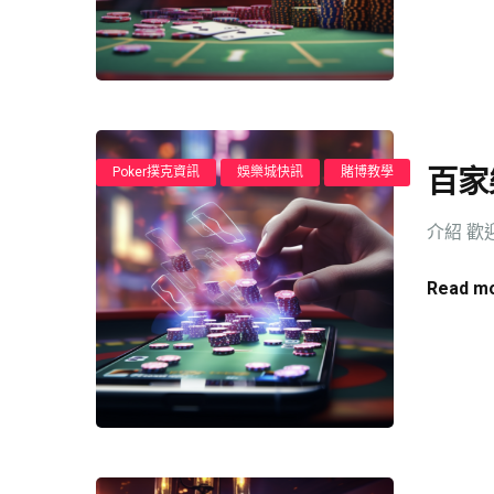
Poker撲克資訊
娛樂城快訊
賭博教學
百家
介紹 歡
Read mo