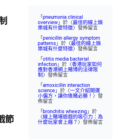
「
pneumonia clinical
制
overview
」於〈
最佳的線上娛
樂城有什麼特徵
〉發佈留言
「
penicillin allergy symptom
patterns
」於〈
最佳的線上娛
樂城有什麼特徵
〉發佈留言
「
otitis media bacterial
infection
」於〈
香港玩家如何
應對香港網上賭博的法律限
制
〉發佈留言
「
amoxicillin interaction
science
」於〈
一文介紹開運
小偏方，讓你逢賭必勝！
〉發
佈留言
「
bronchitis wheezing
」於
〈
線上賭場遊戲的吸引力：為
戲節
什麼玩家會上癮？
〉發佈留言