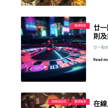
賭博教學
廿一
則及
廿一點Bla
Read mo
娛樂城快訊
賭博教學
在線