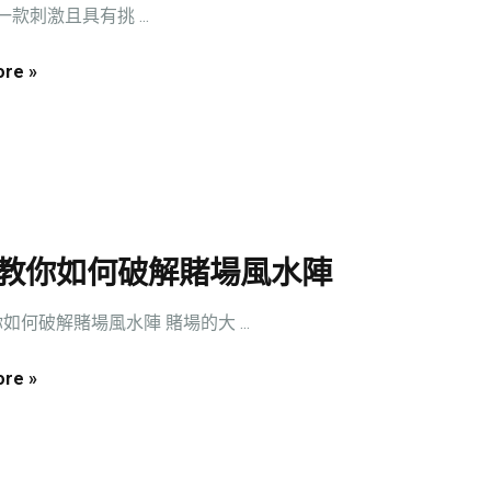
款刺激且具有挑 ...
re »
教你如何破解賭場風水陣
如何破解賭場風水陣 賭場的大 ...
re »