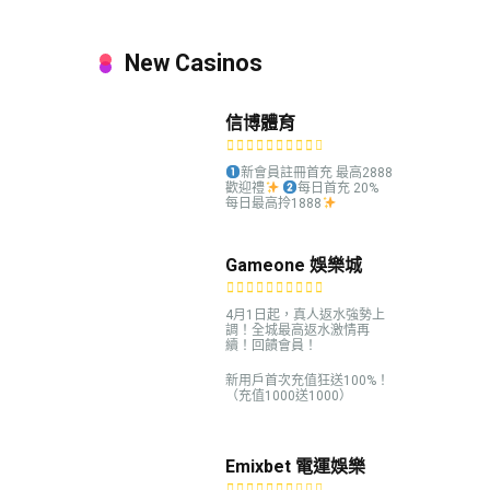
New Casinos
信博體育
新會員註冊首充 最高2888
歡迎禮
每日首充 20%
每日最高拎1888
Gameone 娛樂城
4月1日起，真人返水強勢上
調！全城最高返水激情再
續！回饋會員！
新用戶首次充值狂送100%！
（充值1000送1000）
Emixbet 電運娛樂