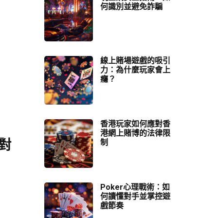
何識別並避免詐騙
線上賭場遊戲的吸引
力：為什麼玩家會上
癮？
香港玩家如何應對香
港網上賭博的法律限
對
制
Poker心理戰術：如
何讀懂對手並掌控遊
戲節奏