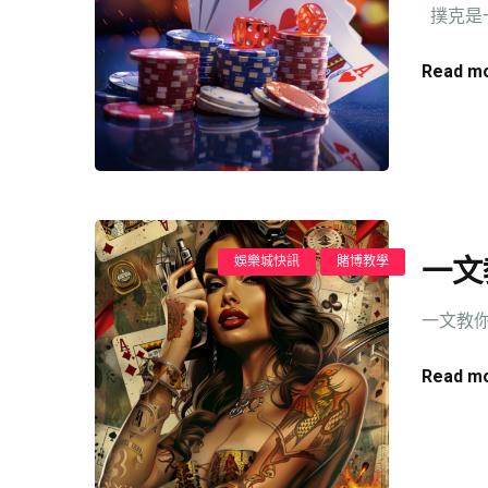
撲克是一
Read mo
娛樂城快訊
賭博教學
一文
一文教你
Read mo