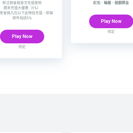
新注冊會員首次充值使用
紅包．輪盤．遊戲獎金
週末充值大優惠（5%）
舊老會員凡在以下此時段充值，即無
條件加送5%
Play Now
待定
Play Now
待定