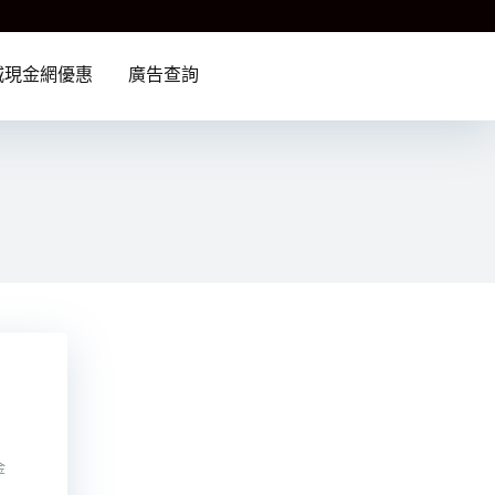
城現金網優惠
廣告查詢
金