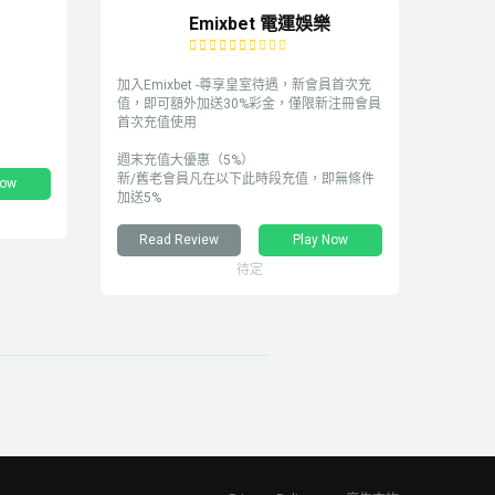
Emixbet 電運娛樂
加入Emixbet -尊享皇室待遇，新會員首次充
值，即可額外加送30%彩金，僅限新注冊會員
首次充值使用
週末充值大優惠（5%）
新/舊老會員凡在以下此時段充值，即無條件
Now
加送5%
Read Review
Play Now
待定