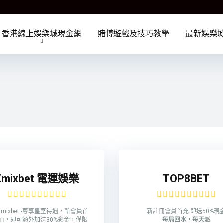
香港線上娛樂城現金網
賭博遊戲及技巧教學
最新娛樂
Emixbet 電運娛樂
TOP8BET
mixbet -尊享皇室待遇，新會員首
新註冊會員首充 即送50%現
值，即可額外加送30%彩金，僅限
每局回水，每天派