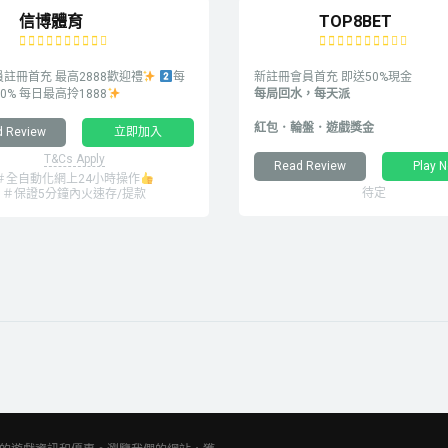
信博體育
TOP8BET
註冊首充 最高2888歡迎禮
每
新註冊會員首充 即送50%現金
0% 每日最高拎1888
每局回水，每天派
紅包．輪盤．遊戲獎金
d Review
立即加入
T&Cs Apply
Read Review
Play 
＃全自動化網上24小時操作
待定
＃保證5分鐘內火速存/提款