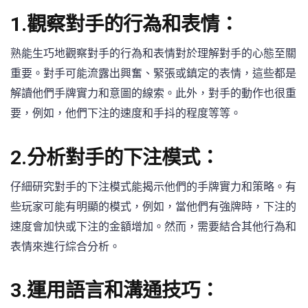
1.觀察對手的行為和表情：
熟能生巧地觀察對手的行為和表情對於理解對手的心態至關
重要。對手可能流露出興奮、緊張或鎮定的表情，這些都是
解讀他們手牌實力和意圖的線索。此外，對手的動作也很重
要，例如，他們下注的速度和手抖的程度等等。
2.分析對手的下注模式：
仔細研究對手的下注模式能揭示他們的手牌實力和策略。有
些玩家可能有明顯的模式，例如，當他們有強牌時，下注的
速度會加快或下注的金額增加。然而，需要結合其他行為和
表情來進行綜合分析。
3.運用語言和溝通技巧：