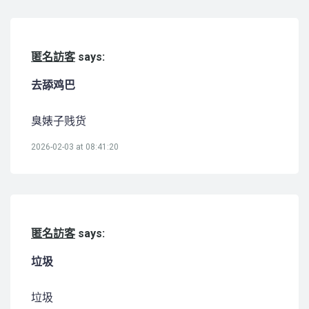
匿名訪客
says:
去舔鸡巴
臭婊子贱货
2026-02-03 at 08:41:20
匿名訪客
says:
垃圾
垃圾