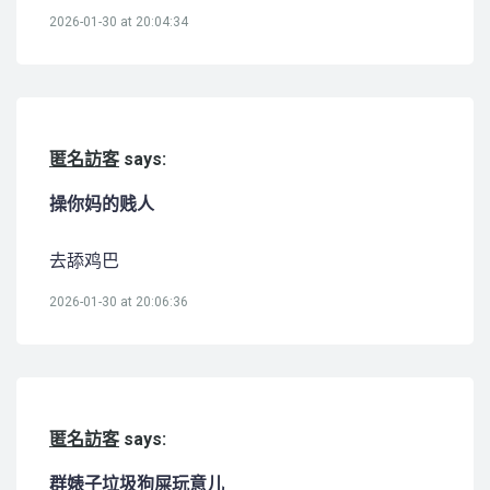
2026-01-30 at 20:04:34
匿名訪客
says:
操你妈的贱人
去舔鸡巴
2026-01-30 at 20:06:36
匿名訪客
says:
群婊子垃圾狗屎玩意儿