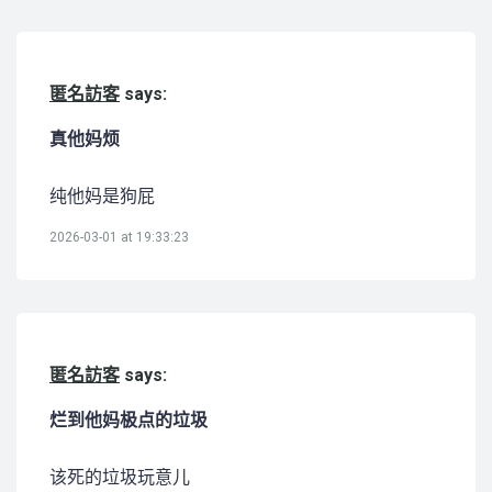
匿名訪客
says:
真他妈烦
纯他妈是狗屁
2026-03-01 at 19:33:23
匿名訪客
says:
烂到他妈极点的垃圾
该死的垃圾玩意儿