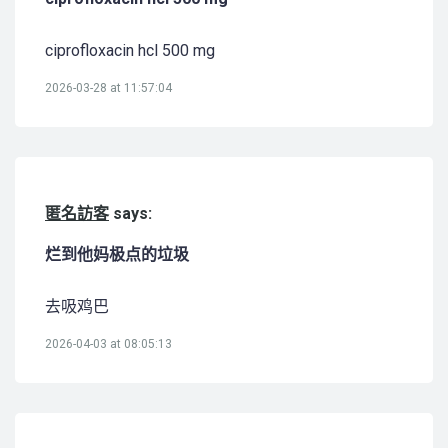
ciprofloxacin hcl 500 mg
2026-03-28 at 11:57:04
匿名訪客
says:
烂到他妈极点的垃圾
去吸鸡巴
2026-04-03 at 08:05:13