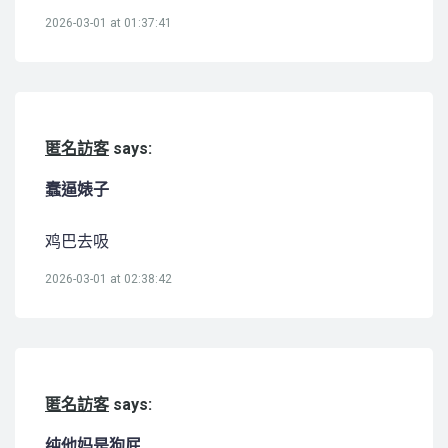
2026-03-01 at 01:37:41
匿名訪客
says:
蠢逼婊子
鸡巴去吸
2026-03-01 at 02:38:42
匿名訪客
says:
纯他妈是狗屁