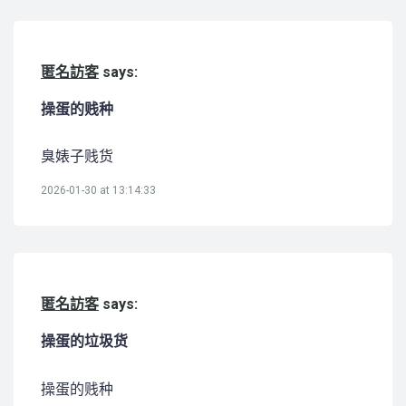
匿名訪客
says:
操蛋的贱种
臭婊子贱货
2026-01-30 at 13:14:33
匿名訪客
says:
操蛋的垃圾货
操蛋的贱种