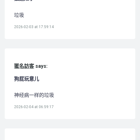
垃圾
2026-02-03 at 17:59:14
匿名訪客
says:
狗屁玩意儿
神经病一样的垃圾
2026-02-04 at 06:59:17