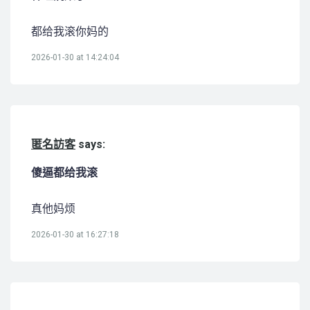
都给我滚你妈的
2026-01-30 at 14:24:04
匿名訪客
says:
傻逼都给我滚
真他妈烦
2026-01-30 at 16:27:18