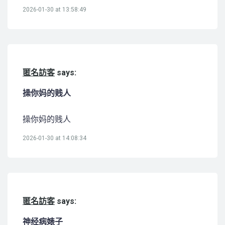
2026-01-30 at 13:58:49
匿名訪客
says:
操你妈的贱人
操你妈的贱人
2026-01-30 at 14:08:34
匿名訪客
says:
神经病婊子