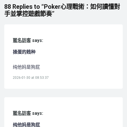
88 Replies to “Poker心理戰術：如何讀懂對
手並掌控遊戲節奏”
匿名訪客
says:
操蛋的贱种
纯他妈是狗屁
2026-01-30 at 08:53:37
匿名訪客
says:
纯他妈是狗屁