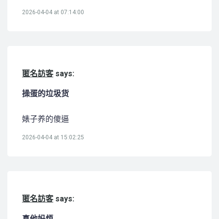
2026-04-04 at 07:14:00
匿名訪客
says:
操蛋的垃圾货
婊子养的傻逼
2026-04-04 at 15:02:25
匿名訪客
says:
真他妈烦