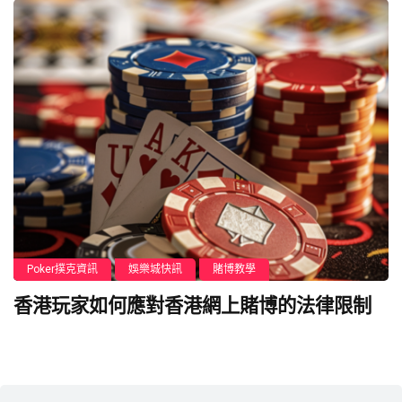
Poker撲克資訊
娛樂城快訊
賭博教學
香港玩家如何應對香港網上賭博的法律限制